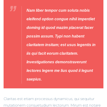
Nam liber tempor cum soluta nobis
eleifend option congue nihil imperdiet
doming id quod mazim placerat facer
possim assum. Typi non habent
claritatem insitam; est usus legentis in
iis qui facit eorum claritatem.
Investigationes demonstraverunt
lectores legere me lius quod ii legunt
saepius.
Claritas est etiam processus dynamicus, qui sequitur
mutationem consuetudium lectorum. Mirum est notare