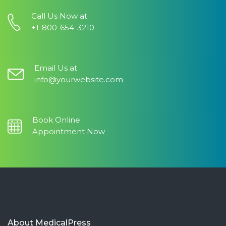
Call Us Now at
+1-800-654-3210
Email Us at
info@yourwebsite.com
Book Online
Appointment Now
About MedicalPress