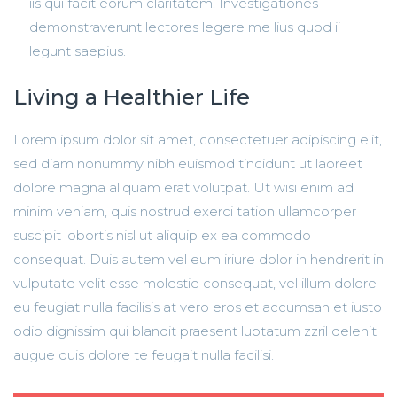
iis qui facit eorum claritatem. Investigationes
demonstraverunt lectores legere me lius quod ii
legunt saepius.
Living a Healthier Life
Lorem ipsum dolor sit amet, consectetuer adipiscing elit,
sed diam nonummy nibh euismod tincidunt ut laoreet
dolore magna aliquam erat volutpat. Ut wisi enim ad
minim veniam, quis nostrud exerci tation ullamcorper
suscipit lobortis nisl ut aliquip ex ea commodo
consequat. Duis autem vel eum iriure dolor in hendrerit in
vulputate velit esse molestie consequat, vel illum dolore
eu feugiat nulla facilisis at vero eros et accumsan et iusto
odio dignissim qui blandit praesent luptatum zzril delenit
augue duis dolore te feugait nulla facilisi.