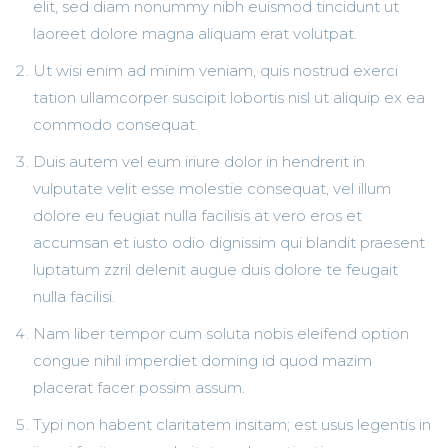
elit, sed diam nonummy nibh euismod tincidunt ut
laoreet dolore magna aliquam erat volutpat.
Ut wisi enim ad minim veniam, quis nostrud exerci
tation ullamcorper suscipit lobortis nisl ut aliquip ex ea
commodo consequat.
Duis autem vel eum iriure dolor in hendrerit in
vulputate velit esse molestie consequat, vel illum
dolore eu feugiat nulla facilisis at vero eros et
accumsan et iusto odio dignissim qui blandit praesent
luptatum zzril delenit augue duis dolore te feugait
nulla facilisi.
Nam liber tempor cum soluta nobis eleifend option
congue nihil imperdiet doming id quod mazim
placerat facer possim assum.
Typi non habent claritatem insitam; est usus legentis in