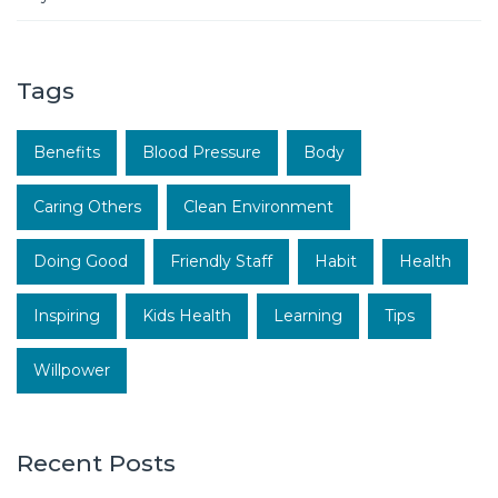
Tags
Benefits
Blood Pressure
Body
Caring Others
Clean Environment
Doing Good
Friendly Staff
Habit
Health
Inspiring
Kids Health
Learning
Tips
Willpower
Recent Posts